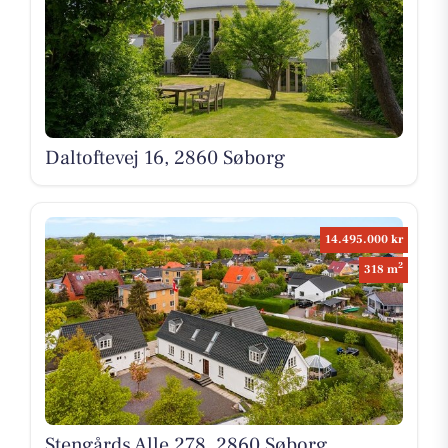
Daltoftevej 16, 2860 Søborg
14.495.000 kr
2
318 m
Stengårds Alle 278, 2860 Søborg