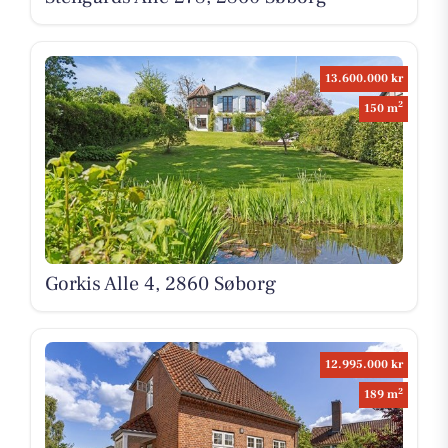
13.600.000 kr
2
150 m
Gorkis Alle 4, 2860 Søborg
12.995.000 kr
2
189 m