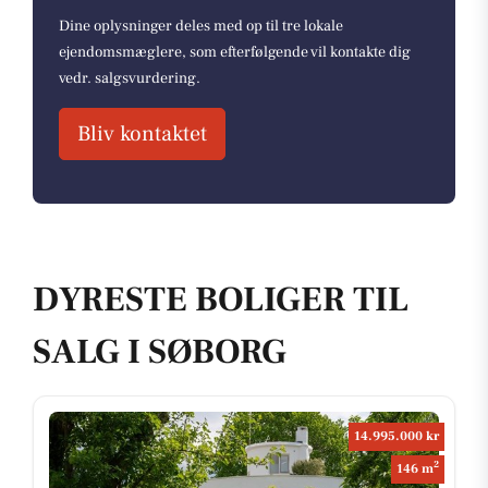
Dine oplysninger deles med op til tre lokale
ejendomsmæglere, som efterfølgende vil kontakte dig
vedr. salgsvurdering.
Bliv kontaktet
DYRESTE BOLIGER TIL
SALG I SØBORG
14.995.000 kr
2
146 m