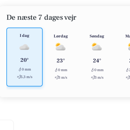
De næste 7 dages vejr
I dag
Lørdag
Søndag
M
20°
23°
24°
💧
0 mm
💧
💧
💧
0 mm
0 mm
💨
5,3 m/s
💨
💨
💨
3 m/s
3 m/s