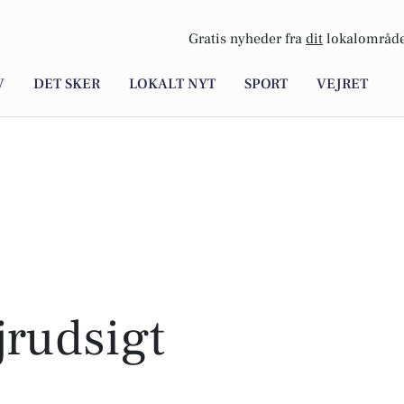
Gratis nyheder fra
dit
lokalområde
V
DET SKER
LOKALT NYT
SPORT
VEJRET
rudsigt