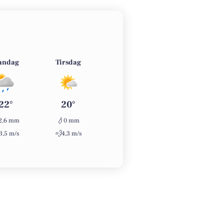
andag
Tirsdag
Onsdag
Torsdag
22°
20°
22°
24°
💧
💧
💧
2,6 mm
0 mm
0 mm
0 mm
💨
💨
💨
3,5 m/s
4,3 m/s
1,9 m/s
2,6 m/s