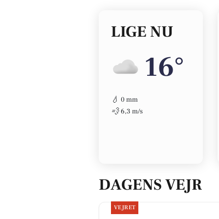
LIGE NU
16°
💧
0 mm
💨
6,3 m/s
DAGENS VEJR
VEJRET