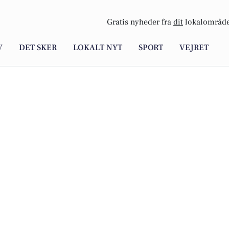
Gratis nyheder fra
dit
lokalområde
V
DET SKER
LOKALT NYT
SPORT
VEJRET