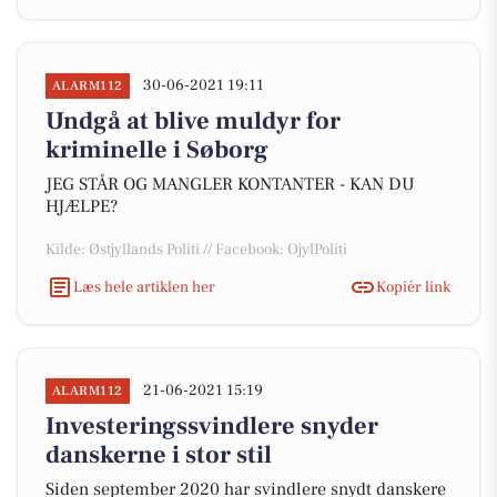
30-06-2021 19:11
ALARM112
Undgå at blive muldyr for
kriminelle i Søborg
JEG STÅR OG MANGLER KONTANTER - KAN DU
HJÆLPE?
Kilde: Østjyllands Politi // Facebook: OjylPoliti
Læs hele artiklen her
Kopiér link
21-06-2021 15:19
ALARM112
Investeringssvindlere snyder
danskerne i stor stil
Siden september 2020 har svindlere snydt danskere