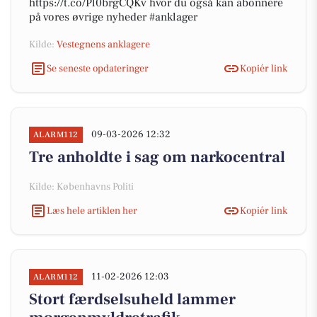
https://t.co/Pl0brgCQKv hvor du også kan abonnere
på vores øvrige nyheder #anklager
Kilde:
Vestegnens anklagere
Se seneste opdateringer
Kopiér link
09-03-2026 12:32
ALARM112
Tre anholdte i sag om narkocentral
Kilde: Københavns Politi
Læs hele artiklen her
Kopiér link
11-02-2026 12:03
ALARM112
Stort færdselsuheld lammer