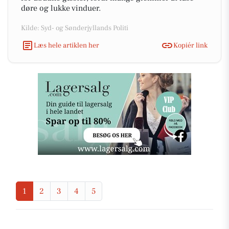
døre og lukke vinduer.
Kilde: Syd- og Sønderjyllands Politi
Læs hele artiklen her
Kopiér link
1
2
3
4
5