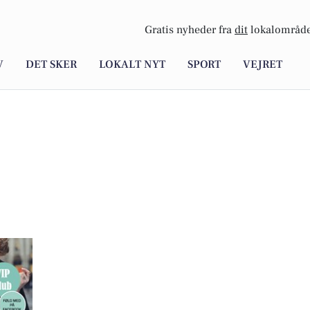
Gratis nyheder fra
dit
lokalområde
V
DET SKER
LOKALT NYT
SPORT
VEJRET