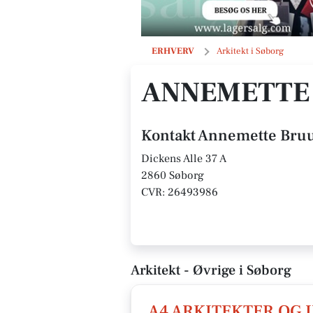
Annemette Bruun Rasmussen
ERHVERV
Arkitekt i Søborg
ANNEMETTE
Kontakt Annemette Bru
Dickens Alle 37 A
2860 Søborg
CVR: 26493986
Arkitekt - Øvrige i Søborg
A4 ARKITEKTER OG 