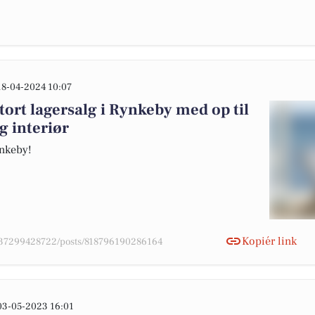
18-04-2024 10:07
tort lagersalg i Rynkeby med op til
g interiør
ynkeby!
Kopiér link
4037299428722/posts/818796190286164
03-05-2023 16:01