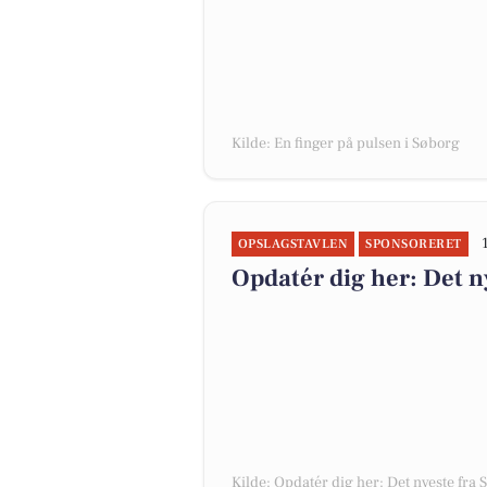
Kilde: En finger på pulsen i Søborg
OPSLAGSTAVLEN
SPONSORERET
Opdatér dig her: Det n
Kilde: Opdatér dig her: Det nyeste fra