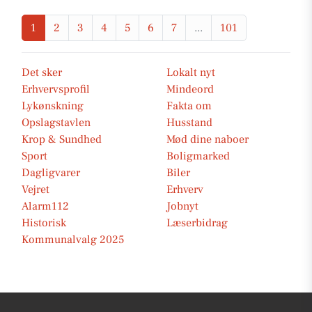
1
2
3
4
5
6
7
...
101
Det sker
Lokalt nyt
Erhvervsprofil
Mindeord
Lykønskning
Fakta om
Opslagstavlen
Husstand
Krop & Sundhed
Mød dine naboer
Sport
Boligmarked
Dagligvarer
Biler
Vejret
Erhverv
Alarm112
Jobnyt
Historisk
Læserbidrag
Kommunalvalg 2025