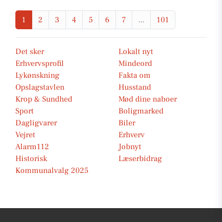
1
2
3
4
5
6
7
...
101
Det sker
Lokalt nyt
Erhvervsprofil
Mindeord
Lykønskning
Fakta om
Opslagstavlen
Husstand
Krop & Sundhed
Mød dine naboer
Sport
Boligmarked
Dagligvarer
Biler
Vejret
Erhverv
Alarm112
Jobnyt
Historisk
Læserbidrag
Kommunalvalg 2025