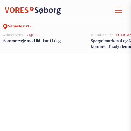
VORES
Søborg
Seneste nyt ›
5 timer siden |
VEJRET
21 timer siden |
BOLIGM
Sommervejr med lidt kant i dag
Spergelmarken 4 og 3 
kommet til salg denne
boligerne her.