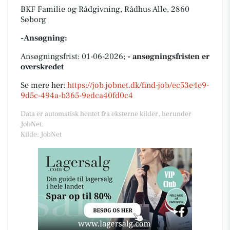
BKF Familie og Rådgivning, Rådhus Alle, 2860
Søborg
-Ansøgning:
Ansøgningsfrist: 01-06-2026;
- ansøgningsfristen er
overskredet
Se mere her:
https://job.jobnet.dk/find-job/ec53e4e9-
9d5c-494a-b365-9edca40fd0c4
Data er automatisk hentet fra eksterne kilder, herunder
JobNet.
Kilde: JobNet