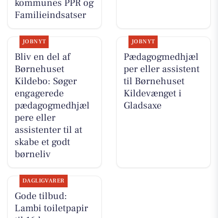
kommunes PPR og
Familieindsatser
JOBNYT
JOBNYT
Bliv en del af
Pædagogmedhjæl
Børnehuset
per eller assistent
Kildebo: Søger
til Børnehuset
engagerede
Kildevænget i
pædagogmedhjæl
Gladsaxe
pere eller
assistenter til at
skabe et godt
børneliv
DAGLIGVARER
Gode tilbud:
Lambi toiletpapir