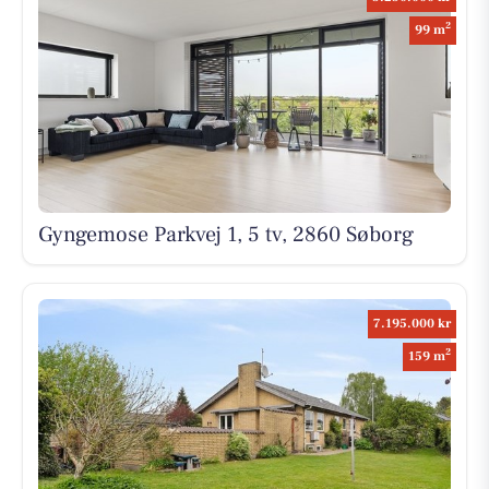
2
99 m
Gyngemose Parkvej 1, 5 tv, 2860 Søborg
7.195.000 kr
2
159 m