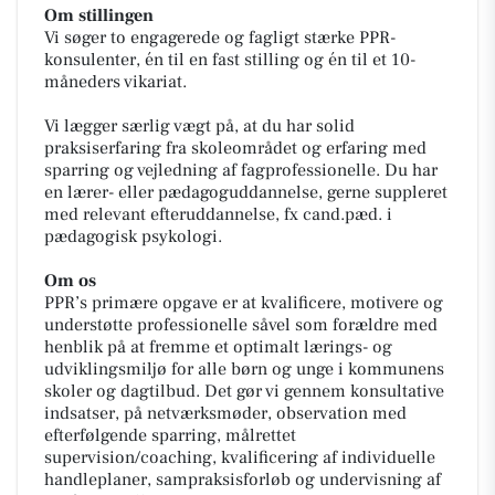
Om stillingen
Vi søger to engagerede og fagligt stærke PPR-
konsulenter, én til en fast stilling og én til et 10-
måneders vikariat.
Vi lægger særlig vægt på, at du har solid
praksiserfaring fra skoleområdet og erfaring med
sparring og vejledning af fagprofessionelle. Du har
en lærer- eller pædagoguddannelse, gerne suppleret
med relevant efteruddannelse, fx cand.pæd. i
pædagogisk psykologi.
Om os
PPR’s primære opgave er at kvalificere, motivere og
understøtte professionelle såvel som forældre med
henblik på at fremme et optimalt lærings- og
udviklingsmiljø for alle børn og unge i kommunens
skoler og dagtilbud. Det gør vi gennem konsultative
indsatser, på netværksmøder, observation med
efterfølgende sparring, målrettet
supervision/coaching, kvalificering af individuelle
handleplaner, sampraksisforløb og undervisning af