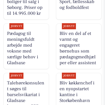
boliger til salg i
Sport, fællesskab
Søborg. Priser op
og fodboldfest
til 14.995.000 kr
JOBNYT
JOBNYT
Pædagog til
Bliv en del af et
meningsfuldt
varmt og
arbejde med
engageret
voksne med
børnehus som
særlige behov i
pædagogmedhjæl
Gladsaxe
per eller assistent
JOBNYT
JOBNYT
Talehørekonsulen
Bliv køkkenchef i
t søges til
en nyopstartet
barselsvikariat i
kantine i
Gladsaxe
Storkøbenhavn