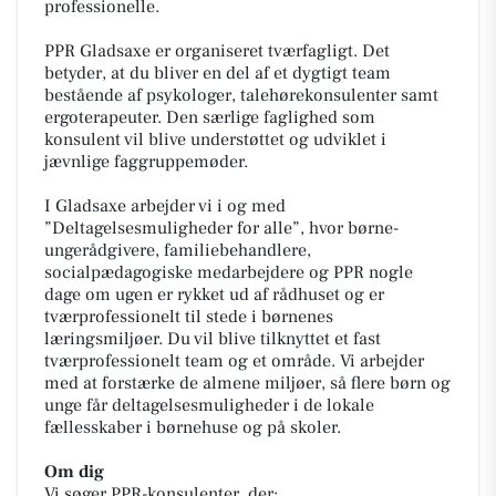
professionelle.
PPR Gladsaxe er organiseret tværfagligt. Det
betyder, at du bliver en del af et dygtigt team
bestående af psykologer, talehørekonsulenter samt
ergoterapeuter. Den særlige faglighed som
konsulent vil blive understøttet og udviklet i
jævnlige faggruppemøder.
I Gladsaxe arbejder vi i og med
”Deltagelsesmuligheder for alle”, hvor børne-
ungerådgivere, familiebehandlere,
socialpædagogiske medarbejdere og PPR nogle
dage om ugen er rykket ud af rådhuset og er
tværprofessionelt til stede i børnenes
læringsmiljøer. Du vil blive tilknyttet et fast
tværprofessionelt team og et område. Vi arbejder
med at forstærke de almene miljøer, så flere børn og
unge får deltagelsesmuligheder i de lokale
fællesskaber i børnehuse og på skoler.
Om dig
Vi søger PPR-konsulenter, der: