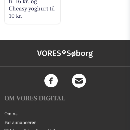
til 16 kr. og
Cheasy yoghurt til
10 kr.
VORES
Søborg
OM VORES DIGITAL
Om os
For annoncører