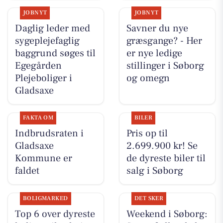
JOBNYT
JOBNYT
Daglig leder med
Savner du nye
sygeplejefaglig
græsgange? - Her
baggrund søges til
er nye ledige
Egegården
stillinger i Søborg
Plejeboliger i
og omegn
Gladsaxe
FAKTA OM
BILER
Indbrudsraten i
Pris op til
Gladsaxe
2.699.900 kr! Se
Kommune er
de dyreste biler til
faldet
salg i Søborg
BOLIGMARKED
DET SKER
Top 6 over dyreste
Weekend i Søborg: