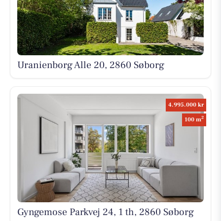
Uranienborg Alle 20, 2860 Søborg
4.995.000 kr
2
100 m
Gyngemose Parkvej 24, 1 th, 2860 Søborg