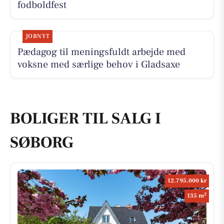
fodboldfest
JOBNYT
Pædagog til meningsfuldt arbejde med
voksne med særlige behov i Gladsaxe
BOLIGER TIL SALG I
SØBORG
12.795.000 kr
2
135 m