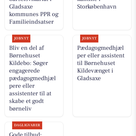
Gladsaxe
Storkøbenhavn
kommunes PPR og
Familieindsatser
JOBNYT
JOBNYT
Bliv en del af
Pædagogmedhjæl
Børnehuset
per eller assistent
Kildebo: Søger
til Børnehuset
engagerede
Kildevænget i
pædagogmedhjæl
Gladsaxe
pere eller
assistenter til at
skabe et godt
børneliv
DAGLIGVARER
Gode tilbud: