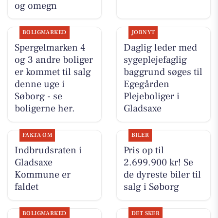
og omegn
BOLIGMARKED
JOBNYT
Spergelmarken 4
Daglig leder med
og 3 andre boliger
sygeplejefaglig
er kommet til salg
baggrund søges til
denne uge i
Egegården
Søborg - se
Plejeboliger i
boligerne her.
Gladsaxe
FAKTA OM
BILER
Indbrudsraten i
Pris op til
Gladsaxe
2.699.900 kr! Se
Kommune er
de dyreste biler til
faldet
salg i Søborg
BOLIGMARKED
DET SKER