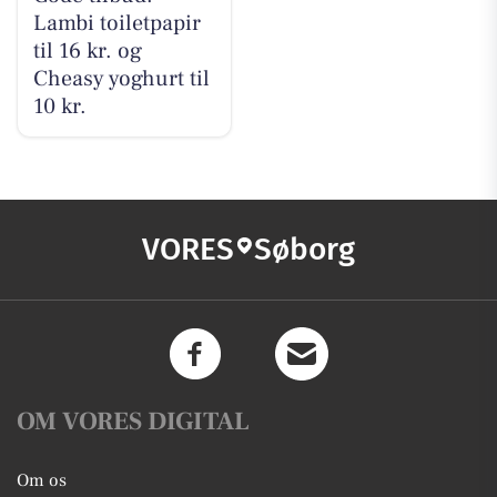
Lambi toiletpapir
til 16 kr. og
Cheasy yoghurt til
10 kr.
VORES
Søborg
OM VORES DIGITAL
Om os