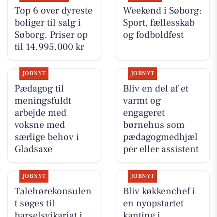
Top 6 over dyreste
Weekend i Søborg:
boliger til salg i
Sport, fællesskab
Søborg. Priser op
og fodboldfest
til 14.995.000 kr
JOBNYT
JOBNYT
Pædagog til
Bliv en del af et
meningsfuldt
varmt og
arbejde med
engageret
voksne med
børnehus som
særlige behov i
pædagogmedhjæl
Gladsaxe
per eller assistent
JOBNYT
JOBNYT
Talehørekonsulen
Bliv køkkenchef i
t søges til
en nyopstartet
barselsvikariat i
kantine i