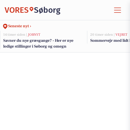
VORES
Søborg
Seneste nyt ›
14 timer siden |
JOBNYT
20 timer siden |
VEJRET
Savner du nye græsgange? - Her er nye
Sommervejr med lidt 
ledige stillinger i Søborg og omegn