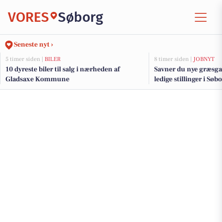
VORES
Søborg
Seneste nyt ›
5 timer siden |
BILER
8 timer siden |
JOBNYT
10 dyreste biler til salg i nærheden af
Savner du nye græsga
Gladsaxe Kommune
ledige stillinger i S