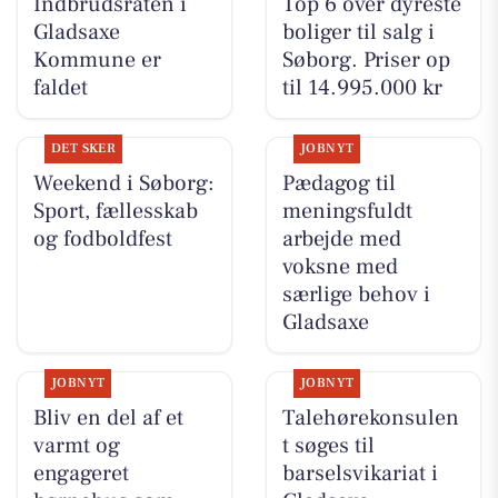
Indbrudsraten i
Top 6 over dyreste
Gladsaxe
boliger til salg i
Kommune er
Søborg. Priser op
faldet
til 14.995.000 kr
DET SKER
JOBNYT
Weekend i Søborg:
Pædagog til
Sport, fællesskab
meningsfuldt
og fodboldfest
arbejde med
voksne med
særlige behov i
Gladsaxe
JOBNYT
JOBNYT
Bliv en del af et
Talehørekonsulen
varmt og
t søges til
engageret
barselsvikariat i