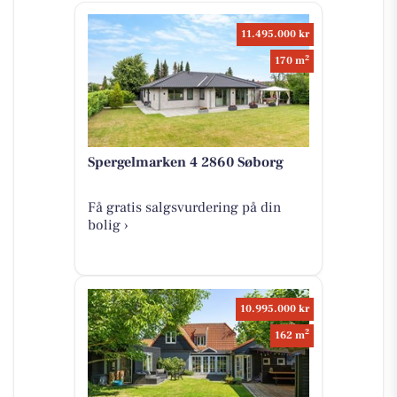
11.495.000 kr
2
170 m
Spergelmarken 4 2860 Søborg
Få gratis salgsvurdering på din
bolig ›
10.995.000 kr
2
162 m