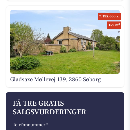
7.195.000 kr
2
159 m
Gladsaxe Møllevej 139, 2860 Søborg
FÅ TRE GRATIS
SALGSVURDERINGER
Telefonnummer *