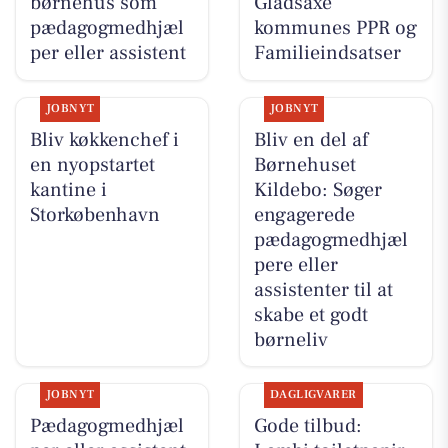
børnehus som
Gladsaxe
pædagogmedhjæl
kommunes PPR og
per eller assistent
Familieindsatser
JOBNYT
JOBNYT
Bliv køkkenchef i
Bliv en del af
en nyopstartet
Børnehuset
kantine i
Kildebo: Søger
Storkøbenhavn
engagerede
pædagogmedhjæl
pere eller
assistenter til at
skabe et godt
børneliv
JOBNYT
DAGLIGVARER
Pædagogmedhjæl
Gode tilbud: