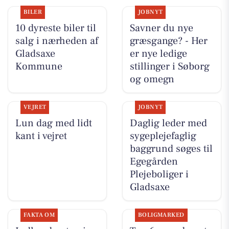
BILER
JOBNYT
10 dyreste biler til
Savner du nye
salg i nærheden af
græsgange? - Her
Gladsaxe
er nye ledige
Kommune
stillinger i Søborg
og omegn
VEJRET
JOBNYT
Lun dag med lidt
Daglig leder med
kant i vejret
sygeplejefaglig
baggrund søges til
Egegården
Plejeboliger i
Gladsaxe
FAKTA OM
BOLIGMARKED