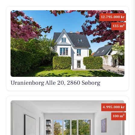
12.795.000 kr
2
135 m
Uranienborg Alle 20, 2860 Søborg
4.995.000 kr
2
100 m