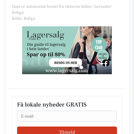
Data er automatisk hentet fra eksterne kilder, herunder
Boliga.
Kilde: Boliga
Få lokale nyheder GRATIS
Email
Tilmeld