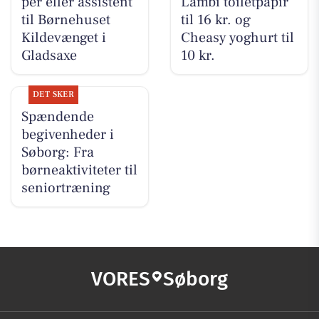
per eller assistent
Lambi toiletpapir
til Børnehuset
til 16 kr. og
Kildevænget i
Cheasy yoghurt til
Gladsaxe
10 kr.
DET SKER
Spændende
begivenheder i
Søborg: Fra
børneaktiviteter til
seniortræning
VORES
Søborg