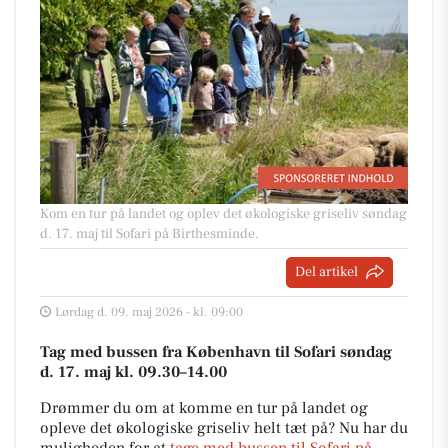
Kom en tur på landet og oplev det økologiske griseliv søndag
d. 17. maj til Sofari på Birthesminde.
Del artikel
Lørdag d. 09. maj 2026 - kl. 09:00
Tag med bussen fra København til Sofari søndag
d. 17. maj kl. 09.30–14.00
Drømmer du om at komme en tur på landet og
opleve det økologiske griseliv helt tæt på? Nu har du
muligheden for at
tage med bussen til Sofari på