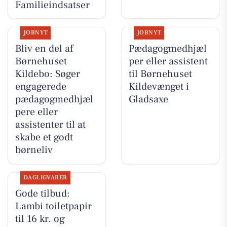
Familieindsatser
JOBNYT
JOBNYT
Bliv en del af
Pædagogmedhjæl
Børnehuset
per eller assistent
Kildebo: Søger
til Børnehuset
engagerede
Kildevænget i
pædagogmedhjæl
Gladsaxe
pere eller
assistenter til at
skabe et godt
børneliv
DAGLIGVARER
Gode tilbud:
Lambi toiletpapir
til 16 kr. og