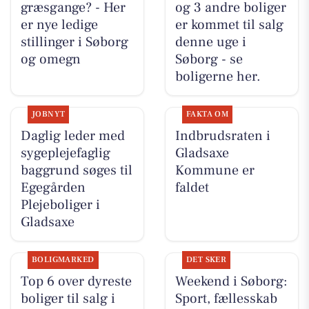
græsgange? - Her
og 3 andre boliger
er nye ledige
er kommet til salg
stillinger i Søborg
denne uge i
og omegn
Søborg - se
boligerne her.
JOBNYT
FAKTA OM
Daglig leder med
Indbrudsraten i
sygeplejefaglig
Gladsaxe
baggrund søges til
Kommune er
Egegården
faldet
Plejeboliger i
Gladsaxe
BOLIGMARKED
DET SKER
Top 6 over dyreste
Weekend i Søborg:
boliger til salg i
Sport, fællesskab