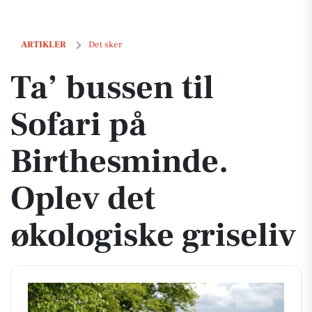
Ta’ bussen til Sofari på Birthesminde. Oplev det økologiske griseliv
ARTIKLER
Det sker
Ta’ bussen til
Sofari på
Birthesminde.
Oplev det
økologiske griseliv