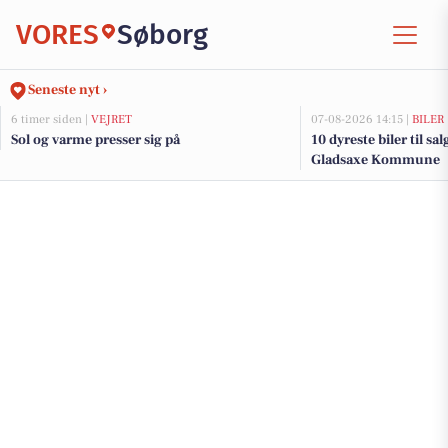
VORES
Søborg
Seneste nyt ›
6 timer siden |
VEJRET
07-08-2026 14:15 |
BILER
Sol og varme presser sig på
10 dyreste biler til sa
Gladsaxe Kommune