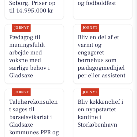
Søborg. Priser op
og fodboldfest
til 14.995.000 kr
JOBNYT
JOBNYT
Pædagog til
Bliv en del af et
meningsfuldt
varmt og
arbejde med
engageret
voksne med
børnehus som
særlige behov i
pædagogmedhjæl
Gladsaxe
per eller assistent
JOBNYT
JOBNYT
Talehørekonsulen
Bliv køkkenchef i
t søges til
en nyopstartet
barselsvikariat i
kantine i
Gladsaxe
Storkøbenhavn
kommunes PPR og