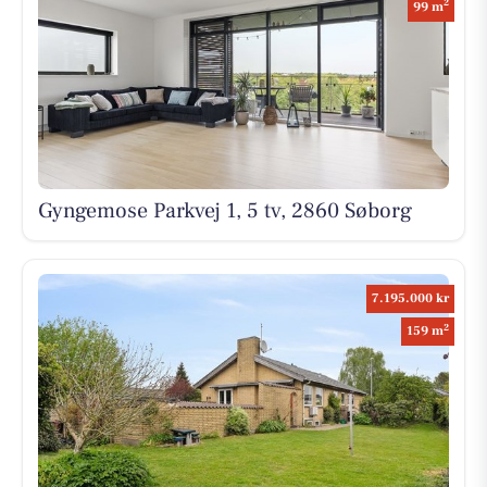
2
99 m
Gyngemose Parkvej 1, 5 tv, 2860 Søborg
7.195.000 kr
2
159 m