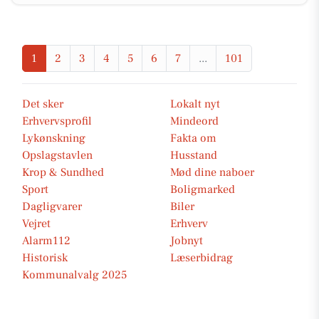
1
2
3
4
5
6
7
...
101
Det sker
Lokalt nyt
Erhvervsprofil
Mindeord
Lykønskning
Fakta om
Opslagstavlen
Husstand
Krop & Sundhed
Mød dine naboer
Sport
Boligmarked
Dagligvarer
Biler
Vejret
Erhverv
Alarm112
Jobnyt
Historisk
Læserbidrag
Kommunalvalg 2025