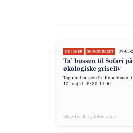
09-05-
DET SKER
SPONSORERET
Ta’ bussen til Sofari 
økologiske griseliv
Tag med bussen fra København til
17. maj kl. 09.30–14.00
Kilde: Landbrug & Fødevarer