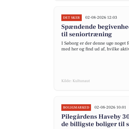
02-08-2026 12:03
DET SKER
Spændende begivenhede
til seniortræning
I Søborg er der denne uge noget f
med her og find ud af, hvilke akti
Kilde: Kultunaut
02-08-2026 10:01
BOLIGMARKED
Pilegårdens Haveby 30 e
de billigste boliger til