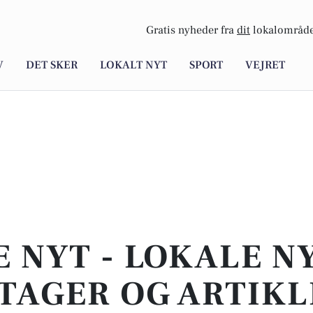
Gratis nyheder fra
dit
lokalområde
V
DET SKER
LOKALT NYT
SPORT
VEJRET
E NYT - LOKALE N
TAGER OG ARTIKL