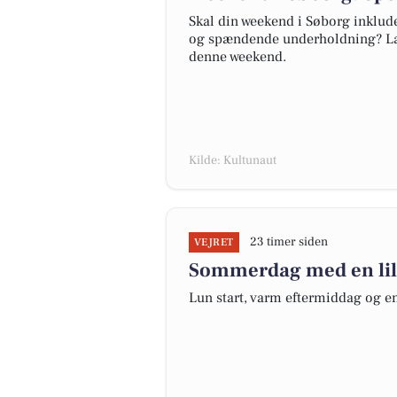
Skal din weekend i Søborg inklude
og spændende underholdning? Læs v
denne weekend.
Kilde: Kultunaut
23 timer siden
VEJRET
Sommerdag med en lill
Lun start, varm eftermiddag og en 