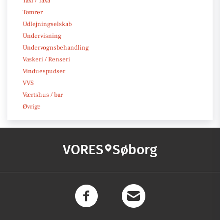
Taxi / Taxa
Tømrer
Udlejningselskab
Undervisning
Undervognsbehandling
Vaskeri / Renseri
Vinduespudser
VVS
Værtshus / bar
Øvrige
VORES
Søborg