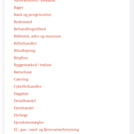
Autoværksted / mekanik
Bager
Bank og pengeinstitut
Bedemand
Behandlingstilbud
Bibliotek, arkiv og museum
Bilforhandler
Biludlejning
Bryghus
Byggemarked / trælast
Børnehave
Catering
Cykelforhandler
Dagpleje
Detailhandel
Dyrehandel
Dyrlæge
Ejendomsmægler
El-, gas-, vand- og fjernvarmeforsyning