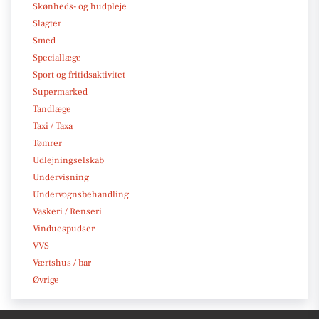
Skønheds- og hudpleje
Slagter
Smed
Speciallæge
Sport og fritidsaktivitet
Supermarked
Tandlæge
Taxi / Taxa
Tømrer
Udlejningselskab
Undervisning
Undervognsbehandling
Vaskeri / Renseri
Vinduespudser
VVS
Værtshus / bar
Øvrige