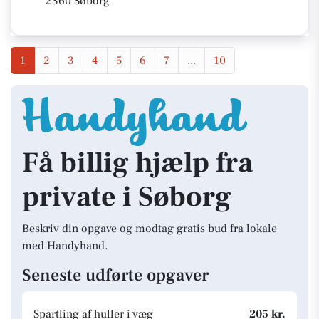
2860 Søborg
1
2
3
4
5
6
7
...
10
Få billig hjælp fra
private i Søborg
Beskriv din opgave og modtag gratis bud fra lokale
med Handyhand.
Seneste udførte opgaver
Spartling af huller i væg
205 kr.